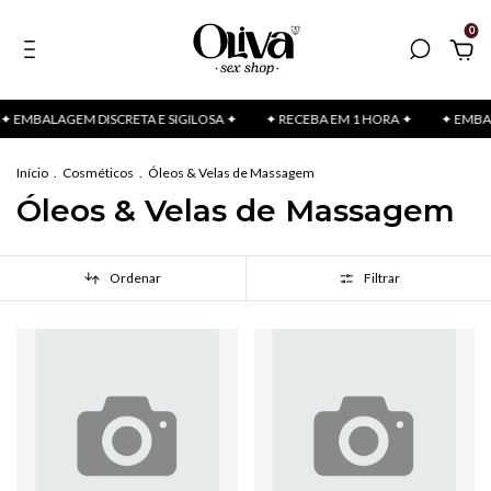
0
BALAGEM DISCRETA E SIGILOSA ✦
✦ RECEBA EM 1 HORA ✦
✦ EMBALAGEM
Início
.
Cosméticos
.
Óleos & Velas de Massagem
Óleos & Velas de Massagem
Ordenar
Filtrar