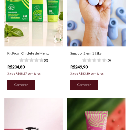
Kit Pico | Chiclete de Menta
Sugador 2 em 1 | Sky
(0)
(0)
R$204,80
R$249,90
3
x
de
R$68,27
sem juros
3
x
de
R$83,30
sem juros