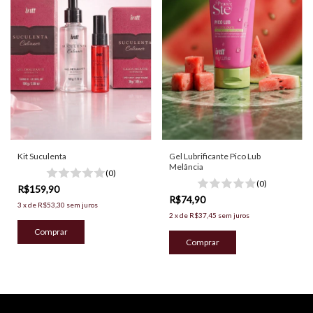
Gel Lubrificante Pico Lub
Kit Suculenta
Melância
(0)
(0)
R$159,90
R$74,90
3
x
de
R$53,30
sem juros
2
x
de
R$37,45
sem juros