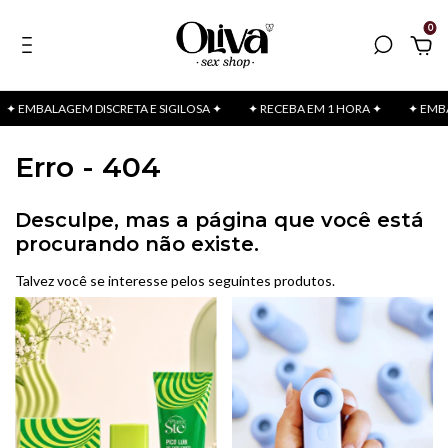
0
✦ EMBALAGEM DISCRETA E SIGILOSA ✦
✦ RECEBA EM 1 HORA ✦
✦ EMBAL
Erro - 404
Desculpe, mas a página que você está
procurando não existe.
Talvez você se interesse pelos seguintes produtos.