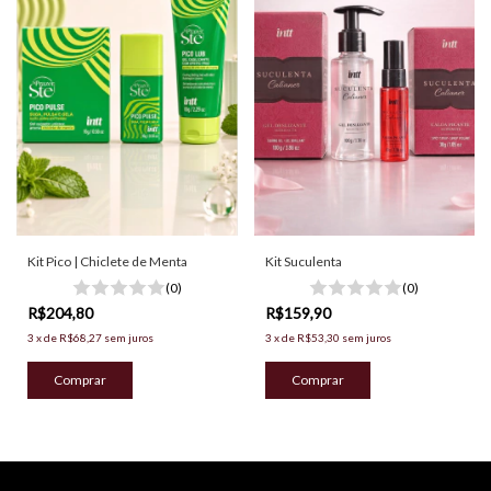
Kit Pico | Chiclete de Menta
Kit Suculenta
(0)
(0)
R$204,80
R$159,90
3
x
de
R$68,27
sem juros
3
x
de
R$53,30
sem juros