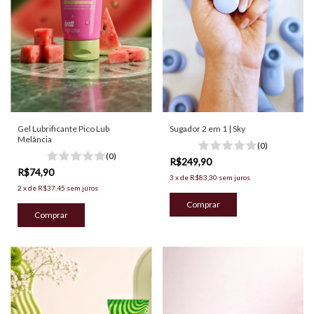
Gel Lubrificante Pico Lub
Sugador 2 em 1 | Sky
Melância
(0)
(0)
R$249,90
R$74,90
3
x
de
R$83,30
sem juros
2
x
de
R$37,45
sem juros