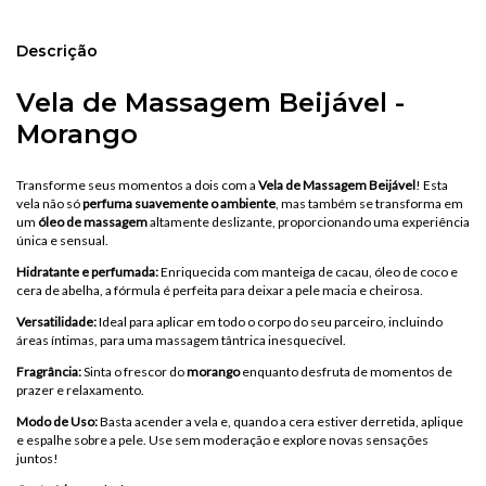
Descrição
Vela de Massagem Beijável -
Morango
Transforme seus momentos a dois com a
Vela de Massagem Beijável
! Esta
vela não só
perfuma suavemente o ambiente
, mas também se transforma em
um
óleo de massagem
altamente deslizante, proporcionando uma experiência
única e sensual.
Hidratante e perfumada:
Enriquecida com manteiga de cacau, óleo de coco e
cera de abelha, a fórmula é perfeita para deixar a pele macia e cheirosa.
Versatilidade:
Ideal para aplicar em todo o corpo do seu parceiro, incluindo
áreas íntimas, para uma massagem tântrica inesquecível.
Fragrância:
Sinta o frescor do
morango
enquanto desfruta de momentos de
prazer e relaxamento.
Modo de Uso:
Basta acender a vela e, quando a cera estiver derretida, aplique
e espalhe sobre a pele. Use sem moderação e explore novas sensações
juntos!