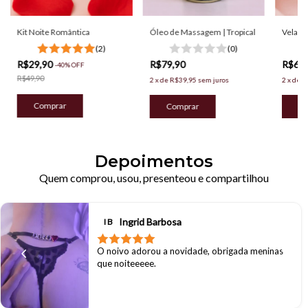
Kit Noite Romântica
Óleo de Massagem | Tropical
Vela d
(2)
(0)
R$29,90
R$79,90
R$69
-
40
%
OFF
R$49,90
2
x
de
R$39,95
sem juros
2
x
de
R
Depoimentos
Quem comprou, usou, presenteou e compartilhou
Ingrid Barbosa
I B
O noivo adorou a novidade, obrigada meninas
que noiteeeee.