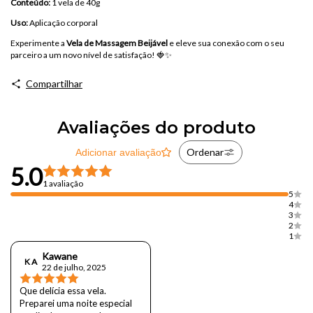
Conteúdo:
1 vela de 40g
Uso:
Aplicação corporal
Experimente a
Vela de Massagem Beijável
e eleve sua conexão com o seu
parceiro a um novo nível de satisfação! 🍓✨
Compartilhar
Avaliações do produto
Ordenar
Adicionar avaliação
5.0
1 avaliação
5
4
3
2
1
Kawane
K A
22 de julho, 2025
Que delícia essa vela.
Preparei uma noite especial